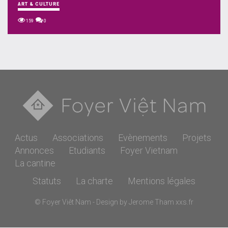
ART & CULTURE
159
0
Actus
Associations
Evènements
Projets
Annonces
Etudiants
Foyer Vietnam
La cantine
Statuts
La charte
Mentions légales
© Foyer Viêt Nam - Design by Jerome Tham
xxs.fr