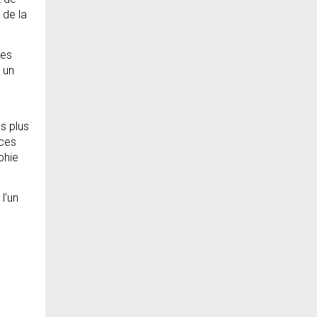
 de la
des
 un
s plus
ices
phie
l’un