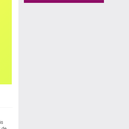
is
t de