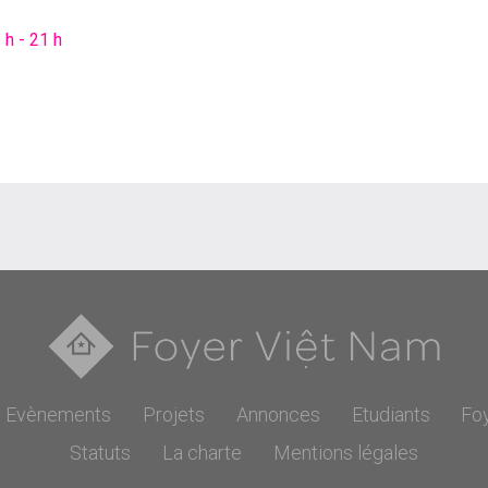
 h - 21 h
Evènements
Projets
Annonces
Etudiants
Fo
Statuts
La charte
Mentions légales