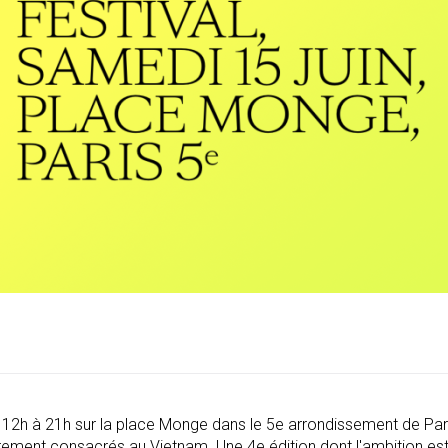
de 12h à 21h sur la place Monge dans le 5e arrondissement de Par
èrement consacrés au Vietnam. Une 4e édition dont l'ambition es