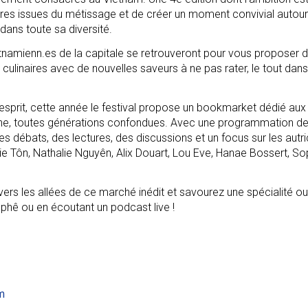
éraires issues du métissage et de créer un moment convivial autour
 dans toute sa diversité.
tnamienn.es de la capitale se retrouveront pour vous proposer 
 culinaires avec de nouvelles saveurs à ne pas rater, le tout dans
 l'esprit, cette année le festival propose un bookmarket dédié aux
enne, toutes générations confondues. Avec une programmation de
 débats, des lectures, des discussions et un focus sur les autr
lie Tôn, Nathalie Nguyên, Alix Douart, Lou Eve, Hanae Bossert, So
vers les allées de ce marché inédit et savourez une spécialité ou 
phê ou en écoutant un podcast live !
m