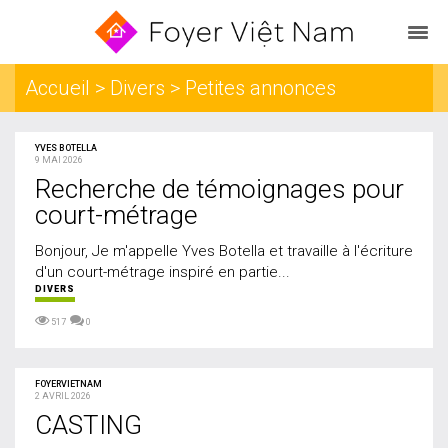
Accueil
> Divers > Petites annonces
YVES BOTELLA
9 MAI 2026
Recherche de témoignages pour
court-métrage
Bonjour, Je m'appelle Yves Botella et travaille à l'écriture
d'un court-métrage inspiré en partie...
DIVERS
517
0
FOYERVIETNAM
2 AVRIL 2026
CASTING