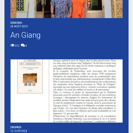
EDMOND
28 AOÛT 2025
An Giang
312
0
DROPADI
12 JUIN 2024