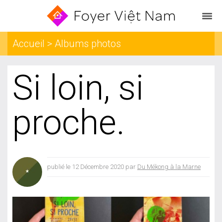
Accueil > Albums photos
Si loin, si
proche.
publié le 12 Décembre 2020 par
Du Mékong à la Marne