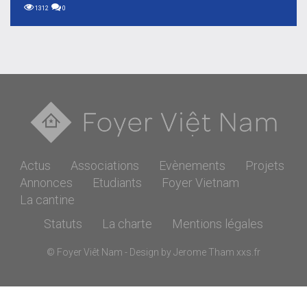
1312
0
Actus
Associations
Evènements
Projets
Annonces
Etudiants
Foyer Vietnam
La cantine
Statuts
La charte
Mentions légales
© Foyer Viêt Nam - Design by Jerome Tham
xxs.fr