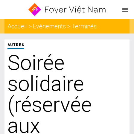
Accueil > Evènements > Terminés
AUTRES
Soirée
solidaire
(réservée
aux