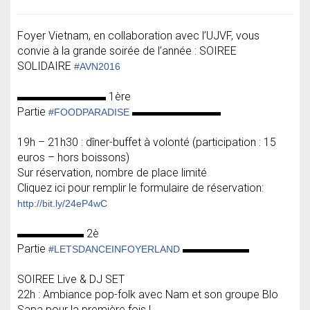
Foyer Vietnam, en collaboration avec l’UJVF, vous
convie à la grande soirée de l’année : SOIREE
SOLIDAIRE
#AVN2016
▬▬▬▬▬▬▬▬ 1ère
Partie
▬▬▬▬▬▬▬▬
#FOODPARADISE
19h – 21h30 : dîner-buffet à volonté (participation : 15
euros – hors boissons)
Sur réservation, nombre de place limité
Cliquez ici pour remplir le formulaire de réservation:
http://bit.ly/24eP4wC
▬▬▬▬▬▬ 2è
Partie
▬▬▬▬▬▬
#LETSDANCEINFOYERLAND
SOIREE Live & DJ SET
22h : Ambiance pop-folk avec Nam et son groupe Blo
Sapa pour la première fois !