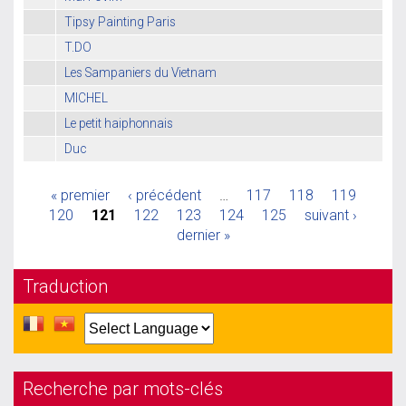
Tipsy Painting Paris
T.DO
Les Sampaniers du Vietnam
MICHEL
Le petit haiphonnais
Duc
« premier
‹ précédent
…
117
118
119
120
121
122
123
124
125
suivant ›
dernier »
Traduction
Recherche par mots-clés