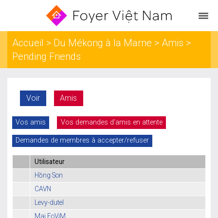
Accueil
>
Du Mékong à la Marne
>
Amis
>
Pending Friends
Voir
Amis
Vos amis
Vos demandes d'amis en attente
Demandes de membres à accepter/refuser
Utilisateur
Hồng Son
CAVN
Levy-dutel
Mai FoViM