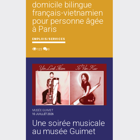
domicile bilingue
français-vietnamien
pour personne âgée
à Paris
EMPLOIS/SERVICES
125
0
MUSÉE GUIMET
10 JUILLET 2026
Une soirée musicale
au musée Guimet