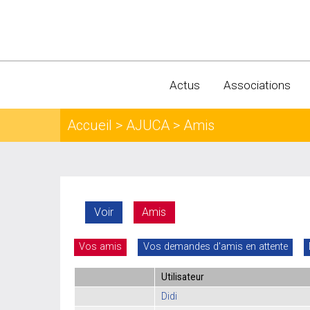
Actus
Associations
Accueil
>
AJUCA
> Amis
Voir
Amis
Vos amis
Vos demandes d'amis en attente
Utilisateur
Didi