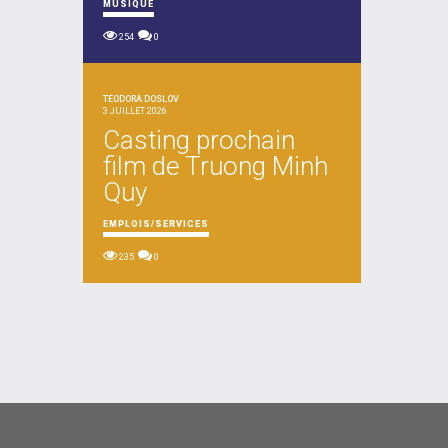
MUSIQUE
254
0
TEODORA DOSLOV
3 JUILLET 2026
Casting prochain
film de Truong Minh
Quy
EMPLOIS/SERVICES
235
0