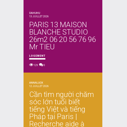
DAHUHU
13 JUILLET 2026
PARIS 13 MAISON
BLANCHE STUDIO
26m2 06 20 56 76 96
Mr TIEU
LOGEMENT
129
0
ANNALUCK
12 JUILLET 2026
Cần tìm người chăm
sóc lớn tuổi biết
tiếng Việt và tiếng
Pháp tại Paris |
Recherche aide à