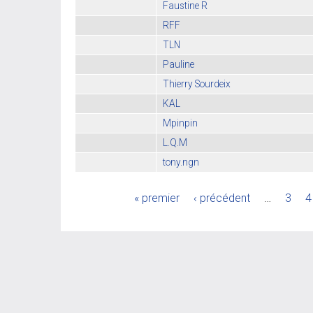
Faustine R
RFF
TLN
Pauline
Thierry Sourdeix
KAL
Mpinpin
L.Q.M
tony.ngn
« premier
‹ précédent
…
3
4