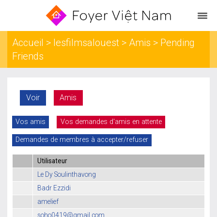
Accueil
>
lesfilmsalouest
>
Amis
> Pending
Friends
Voir
Amis
Vos amis
Vos demandes d'amis en attente
Demandes de membres à accepter/refuser
Utilisateur
Le Dy Soulinthavong
Badr Ezzidi
amelief
soho0419@gmail.com