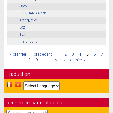
Jipev
DO QUANG Albert
Trang_celer
Laz
T27
maiphuong
« premier
‹ précédent
1
2
3
4
5
6
7
8
9
…
suivant ›
dernier »
Traduction
Recherche par mots-clés