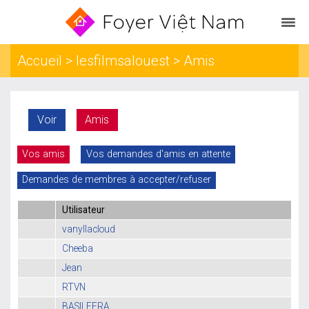
Accueil
>
lesfilmsalouest
> Amis
Voir
Amis
Vos amis
Vos demandes d'amis en attente
Demandes de membres à accepter/refuser
Utilisateur
vanyllacloud
Cheeba
Jean
RTVN
BASILEFRA