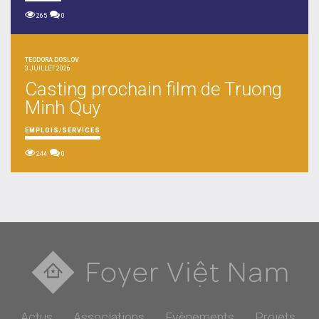
265
0
TEODORA DOSLOV
3 JUILLET 2026
Casting prochain film de Truong
Minh Quy
EMPLOIS/SERVICES
244
0
Actus
Associations
Evènements
Projets