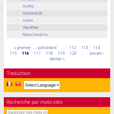
Audrey
morbihan56
sushis
Hao Nhien
Marie Caruel mc
« premier
‹ précédent
…
112
113
114
115
116
117
118
119
120
…
suivant ›
dernier »
Traduction
Recherche par mots-clés