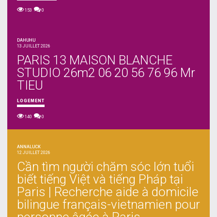
153
0
DAHUHU
13 JUILLET 2026
PARIS 13 MAISON BLANCHE
STUDIO 26m2 06 20 56 76 96 Mr
TIEU
LOGEMENT
140
0
ANNALUCK
12 JUILLET 2026
Cần tìm người chăm sóc lớn tuổi
biết tiếng Việt và tiếng Pháp tại
Paris | Recherche aide à domicile
bilingue français-vietnamien pour
personne âgée à Paris