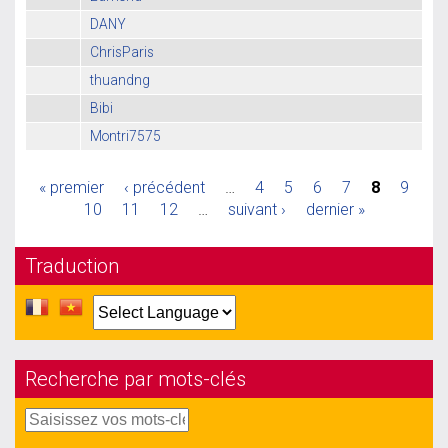
DANY
ChrisParis
thuandng
Bibi
Montri7575
« premier
‹ précédent
…
4
5
6
7
8
9
10
11
12
…
suivant ›
dernier »
Traduction
Recherche par mots-clés