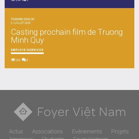
254
0
TEODORA DOSLOV
3 JUILLET 2026
Casting prochain film de Truong
Minh Quy
EMPLOIS/SERVICES
233
0
Actus
Associations
Evènements
Projets