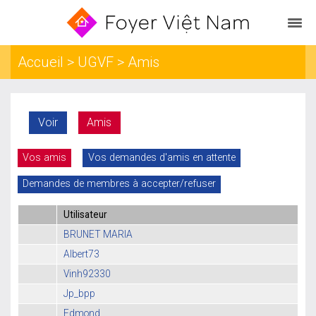
Accueil
>
UGVF
> Amis
Voir
Amis
Vos amis
Vos demandes d'amis en attente
Demandes de membres à accepter/refuser
Utilisateur
BRUNET MARIA
Albert73
Vinh92330
Jp_bpp
Edmond