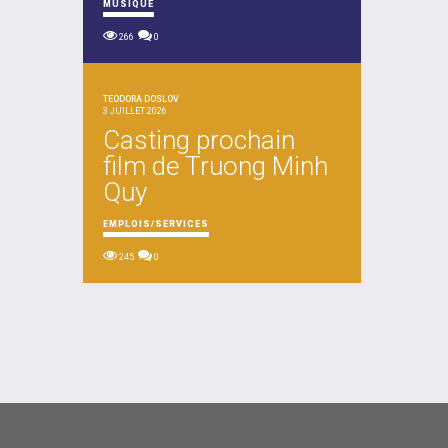
MUSIQUE
266
0
TEODORA DOSLOV
3 JUILLET 2026
Casting prochain
film de Truong Minh
Quy
EMPLOIS/SERVICES
245
0