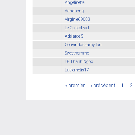
Angelinette
danduong
Virginie69003
Le Cuistot viet
Adélaïde S
Convindassamy lan
Sweethomme
LE Thanh Ngoc
Luclemetis17
« premier
‹ précédent
1
2