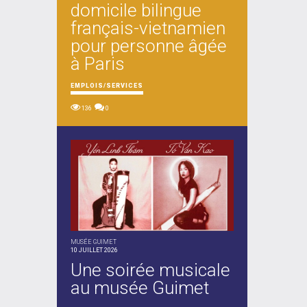
domicile bilingue
français-vietnamien
pour personne âgée
à Paris
EMPLOIS/SERVICES
136
0
MUSÉE GUIMET
10 JUILLET 2026
Une soirée musicale
au musée Guimet