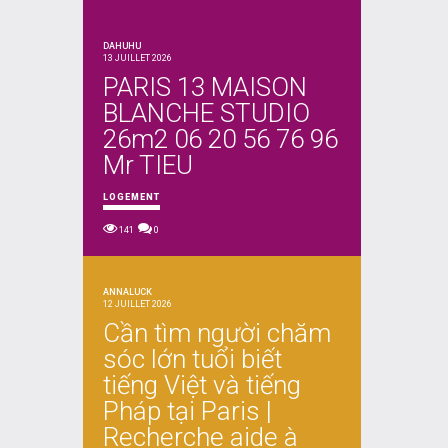
DAHUHU
13 JUILLET 2026
PARIS 13 MAISON
BLANCHE STUDIO
26m2 06 20 56 76 96
Mr TIEU
LOGEMENT
141
0
ANNALUCK
12 JUILLET 2026
Cần tìm người chăm
sóc lớn tuổi biết
tiếng Việt và tiếng
Pháp tại Paris |
Recherche aide à