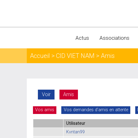
Actus
Associations
Accueil
>
CID VIET NAM
> Amis
Voir
Amis
Vos amis
Vos demandes d'amis en attente
Utilisateur
Kvntan99