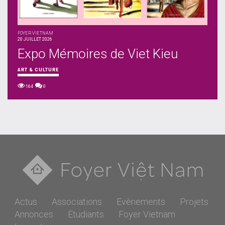
FOYER VIETNAM
20 JUILLET 2026
Expo Mémoires de Viet Kieu
ART & CULTURE
164
0
Actus
Associations
Evènements
Projets
Annonces
Etudiants
Foyer Vietnam