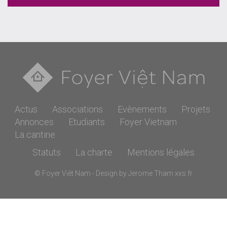
Actus
Associations
Evènements
Projets
Annonces
Etudiants
Foyer Vietnam
La cantine
Statuts
La charte
Mentions légales
© Foyer Viêt Nam - Design by Jerome Tham
xxs.fr