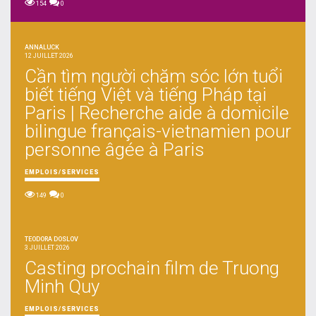
154
0
ANNALUCK
12 JUILLET 2026
Cần tìm người chăm sóc lớn tuổi
biết tiếng Việt và tiếng Pháp tại
Paris | Recherche aide à domicile
bilingue français-vietnamien pour
personne âgée à Paris
EMPLOIS/SERVICES
149
0
TEODORA DOSLOV
3 JUILLET 2026
Casting prochain film de Truong
Minh Quy
EMPLOIS/SERVICES