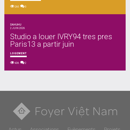
260
0
DAHUHU
2 JUIN 2026
Studio a louer IVRY94 tres pres
Paris13 a partir juin
LOGEMENT
436
2
Actus
Associations
Evènements
Projets