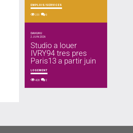
EMPLOIS/SERVICES
251
0
DAHUHU
2 JUIN 2026
Studio a louer
IVRY94 tres pres
Paris13 a partir juin
LOGEMENT
428
2