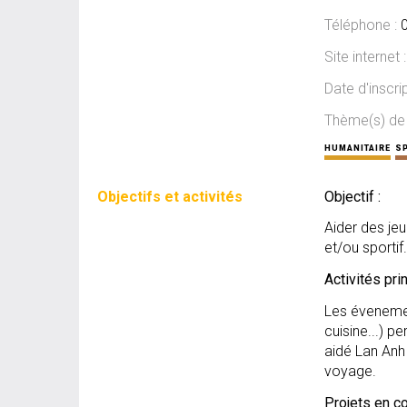
Téléphone :
Site internet 
Date d'inscri
Thème(s) de l
HUMANITAIRE
S
Objectifs et activités
Objectif :
Aider des jeu
et/ou sportif.
Activités pri
Les évenemen
cuisine...) 
aidé Lan Anh 
voyage.
Projets en co