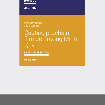
MUSIQUE
267
0
TEODORA DOSLOV
3 JUILLET 2026
Casting prochain
film de Truong Minh
Quy
EMPLOIS/SERVICES
246
0