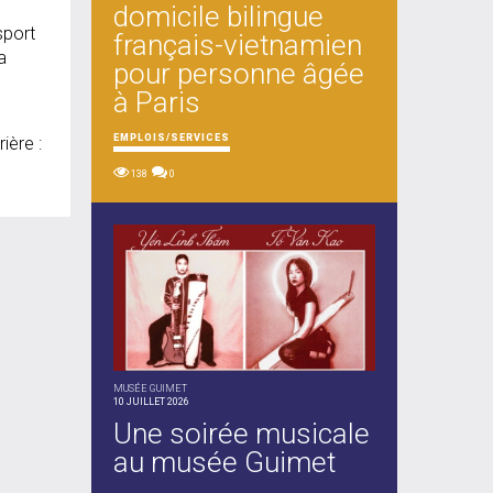
domicile bilingue
sport
français-vietnamien
a
pour personne âgée
à Paris
EMPLOIS/SERVICES
ière :
138
0
MUSÉE GUIMET
10 JUILLET 2026
Une soirée musicale
au musée Guimet