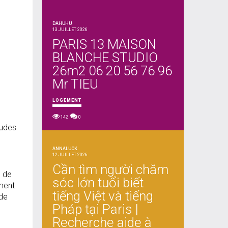
DAHUHU
13 JUILLET 2026
PARIS 13 MAISON
BLANCHE STUDIO
26m2 06 20 56 76 96
Mr TIEU
LOGEMENT
142
0
tudes
ANNALUCK
12 JUILLET 2026
Cần tìm người chăm
s de
sóc lớn tuổi biết
mment
tiếng Việt và tiếng
 de
Pháp tại Paris |
Recherche aide à