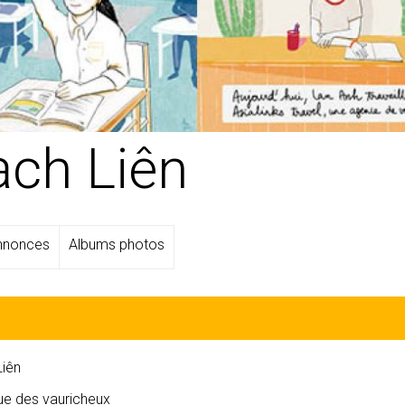
ạch Liên
annonces
Albums photos
Liên
ue des vauricheux