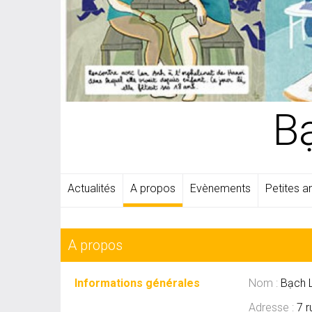
B
Actualités
A propos
Evènements
Petites 
A propos
Informations générales
Nom :
Bạch 
Adresse :
7 r