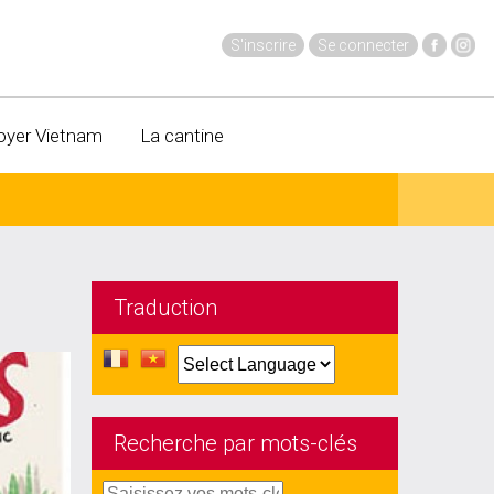
S'inscrire
Se connecter
oyer Vietnam
La cantine
Traduction
Recherche par mots-clés