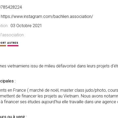
0785428224
:
https://www.instagram.com/bachlien.association/
ption :
03 Octobre 2021
'association :
PORT
AUTRES
nes vietnamiens issu de milieu défavorisé dans leurs projets d'é
ncipales :
ts en France ( marché de noël, master class judo/photo, cour
permettent de financer les projets au Vietnam. Nous avons nota
à financer ses études aujourd'hui elle travaille dans une agence
urs ou à venir :