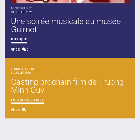
MUSÉE GUIMET
10 JUILLET 2026
Une soirée musicale au musée
Guimet
MUSIQUE
249
0
TEODORA DOSLOV
3 JUILLET 2026
Casting prochain film de Truong
Minh Quy
EMPLOIS/SERVICES
229
0