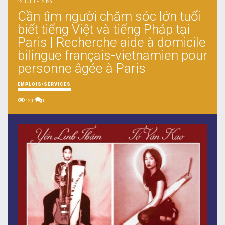
12 JUILLET 2026
Cần tìm người chăm sóc lớn tuổi
biết tiếng Việt và tiếng Pháp tại
Paris | Recherche aide à domicile
bilingue français-vietnamien pour
personne âgée à Paris
EMPLOIS/SERVICES
120
0