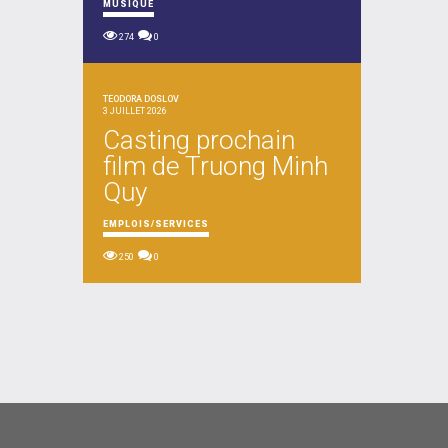
MUSIQUE
274
0
TEODORA DOSLOV
3 JUILLET 2026
Casting prochain
film de Truong Minh
Quy
EMPLOIS/SERVICES
250
0