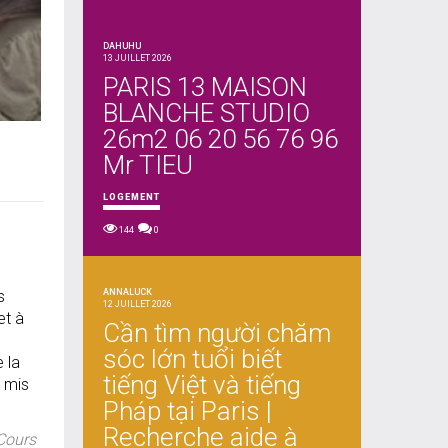
DAHUHU
13 JUILLET 2026
PARIS 13 MAISON
BLANCHE STUDIO
26m2 06 20 56 76 96
Mr TIEU
LOGEMENT
144
0
ANNALUCK
s
12 JUILLET 2026
et à
Cần tìm người chăm
sóc lớn tuổi biết
 la
tiếng Việt và tiếng
t mis
Pháp tại Paris |
Recherche aide à
 Cours