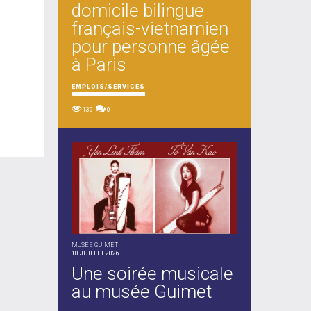
domicile bilingue
français-vietnamien
pour personne âgée
à Paris
EMPLOIS/SERVICES
139
0
MUSÉE GUIMET
10 JUILLET 2026
Une soirée musicale
au musée Guimet