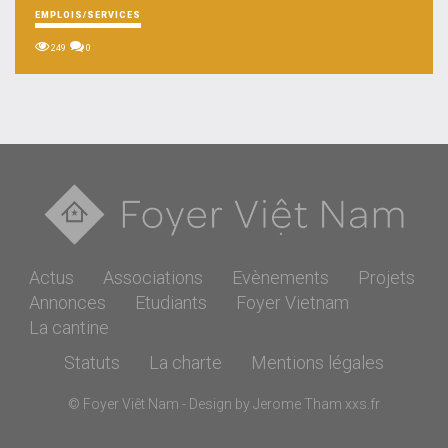
EMPLOIS/SERVICES
249
0
Actus
Associations
Evènements
Projets
Annonces
Etudiants
Foyer Vietnam
La cantine
Statuts
La charte
Mentions légales
© Foyer Viêt Nam - Design by Jerome Tham
xxs.fr