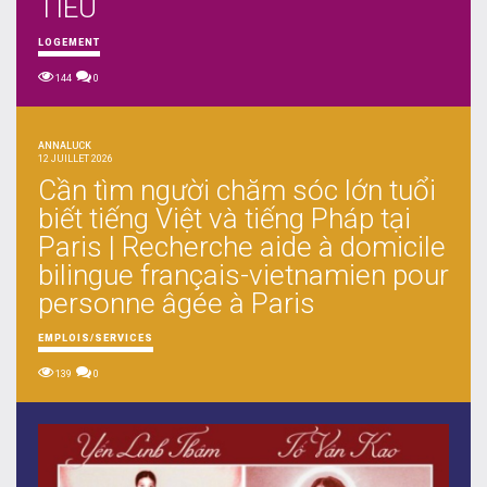
TIEU
LOGEMENT
144
0
ANNALUCK
12 JUILLET 2026
Cần tìm người chăm sóc lớn tuổi
biết tiếng Việt và tiếng Pháp tại
Paris | Recherche aide à domicile
bilingue français-vietnamien pour
personne âgée à Paris
EMPLOIS/SERVICES
139
0