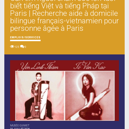
biết tiếng Việt và tiếng Pháp tại
Paris | Recherche aide à domicile
bilingue français-vietnamien pour
personne âgée à Paris
EMPLOIS/SERVICES
125
0
MUSÉE GUIMET