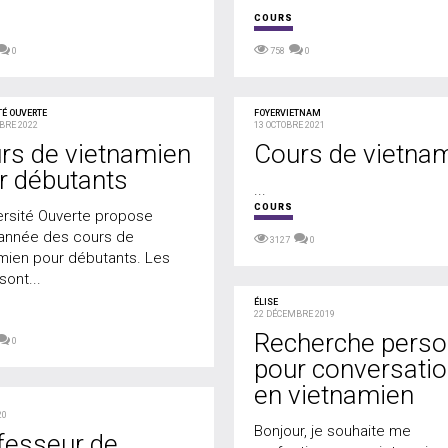
COURS
0
758
0
TÉ OUVERTE
FOYERVIETNAM
BRE 2022
13 OCTOBRE 2021
rs de vietnamien
Cours de vietna
r débutants
...
COURS
ersité Ouverte propose
 année des cours de
3127
0
mien pour débutants. Les
sont...
ÉLISE
22 DÉCEMBRE 2019
Recherche pers
0
pour conversati
en vietnamien
20
Bonjour, je souhaite me
fesseur de