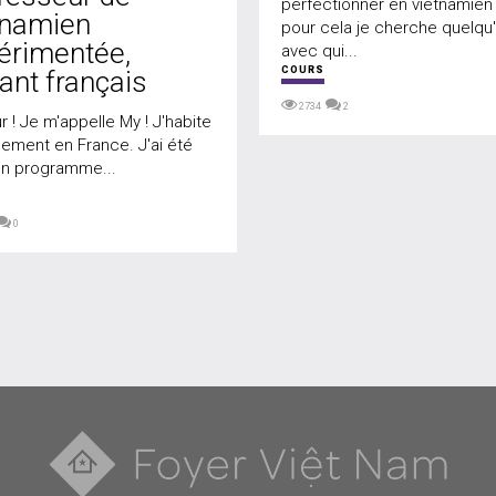
perfectionner en vietnamien
tnamien
pour cela je cherche quelqu
érimentée,
avec qui...
COURS
lant français
2734
2
r ! Je m'appelle My ! J'habite
lement en France. J'ai été
un programme...
0