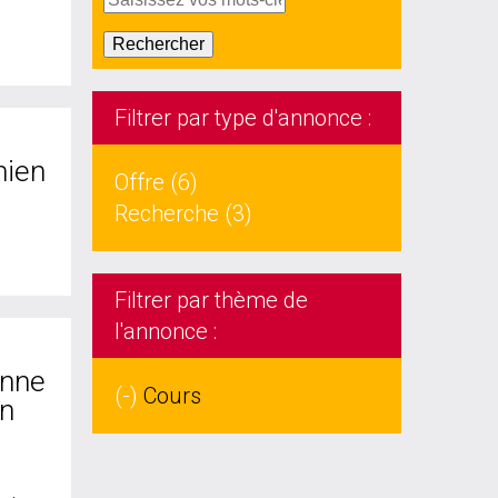
Filtrer par type d'annonce :
mien
Offre (6)
Recherche (3)
Filtrer par thème de
l'annonce :
onne
(-)
Cours
on