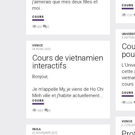
j’aimerais que mes deux filles et
COURS
moi...
1151
COURS
434
0
UNIVERSI
3 SEPTEM
Cou
VIENICE
28 AVRIL 2023
pou
Cours de vietnamien
interactifs
L'Univ
cette
Bonjour,
vietna
cours 
Je m'appelle My, je viens de Ho Chi
COURS
Minh ville et j'habite actuellement...
COURS
2286
1665
0
VIENICE
6 JUIN 20
PAOLA
Pro
20 NOVEMBRE 2020