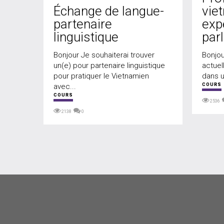
Échange de langue-
vie
partenaire
exp
linguistique
par
Bonjour Je souhaiterai trouver
Bonjou
un(e) pour partenaire linguistique
actuel
pour pratiquer le Vietnamien
dans 
avec...
COURS
COURS
2536
2138
0