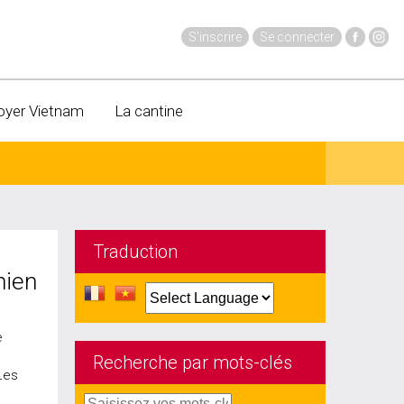
S'inscrire
Se connecter
oyer Vietnam
La cantine
Traduction
mien
e
Recherche par mots-clés
Les