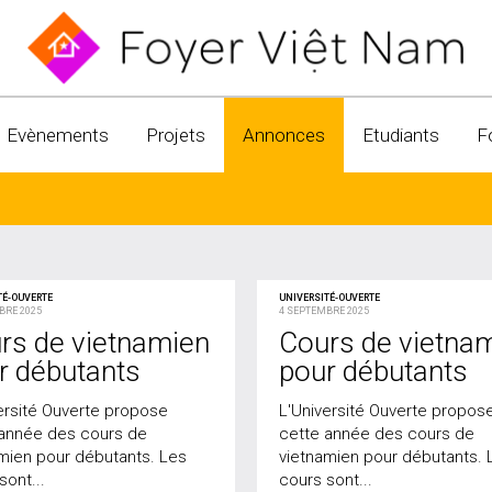
Evènements
Projets
Annonces
Etudiants
F
TÉ-OUVERTE
UNIVERSITÉ-OUVERTE
BRE 2025
4 SEPTEMBRE 2025
rs de vietnamien
Cours de vietna
r débutants
pour débutants
ersité Ouverte propose
L'Université Ouverte propos
 année des cours de
cette année des cours de
mien pour débutants. Les
vietnamien pour débutants. 
sont...
cours sont...