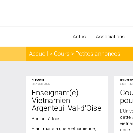
Actus
Associations
Accueil
> Cours > Petites annonces
CLÉMENT
UNIVERSI
30 AVRIL 2026
4 SEPTEM
Enseignant(e)
Cou
Vietnamien
pou
Argenteuil Val-d'Oise
L'Univ
cette
Bonjour à tous,
vietna
Étant marié à une Vietnamienne,
cours 