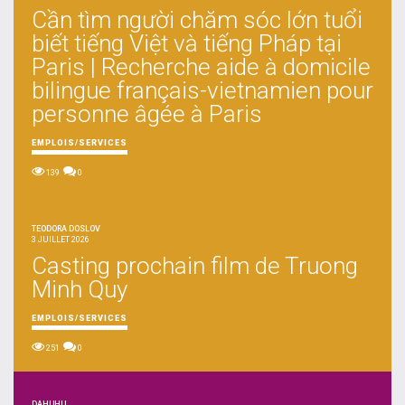
Cần tìm người chăm sóc lớn tuổi
biết tiếng Việt và tiếng Pháp tại
Paris | Recherche aide à domicile
bilingue français-vietnamien pour
personne âgée à Paris
EMPLOIS/SERVICES
139
0
TEODORA DOSLOV
3 JUILLET 2026
Casting prochain film de Truong
Minh Quy
EMPLOIS/SERVICES
251
0
DAHUHU