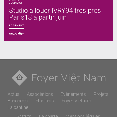
2 JUIN 2026
Studio a louer IVRY94 tres pres
Paris13 a partir juin
LOGEMENT
427
2
Actus
Associations
Evènements
Projets
Annonces
Etudiants
Foyer Vietnam
La cantine
Statuts
La charte
Mentions légales