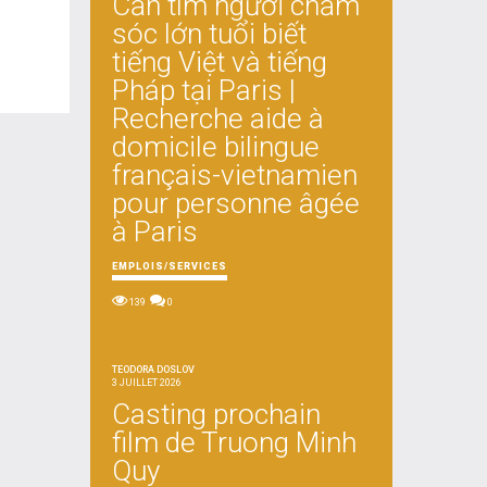
Cần tìm người chăm
sóc lớn tuổi biết
tiếng Việt và tiếng
Pháp tại Paris |
Recherche aide à
domicile bilingue
français-vietnamien
pour personne âgée
à Paris
EMPLOIS/SERVICES
139
0
TEODORA DOSLOV
3 JUILLET 2026
Casting prochain
film de Truong Minh
Quy