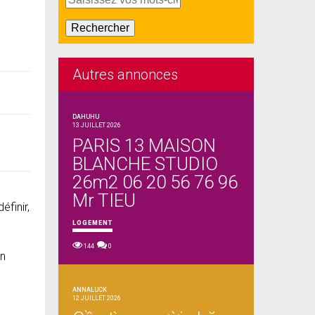
Autres annonces
DAHUHU
13 JUILLET 2026
PARIS 13 MAISON
BLANCHE STUDIO
26m2 06 20 56 76 96
Mr TIEU
éfinir,
LOGEMENT
144
0
en
ANNALUCK
12 JUILLET 2026