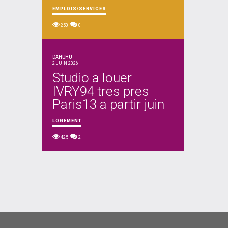
EMPLOIS/SERVICES
250
0
DAHUHU
2 JUIN 2026
Studio a louer
IVRY94 tres pres
Paris13 a partir juin
LOGEMENT
425
2