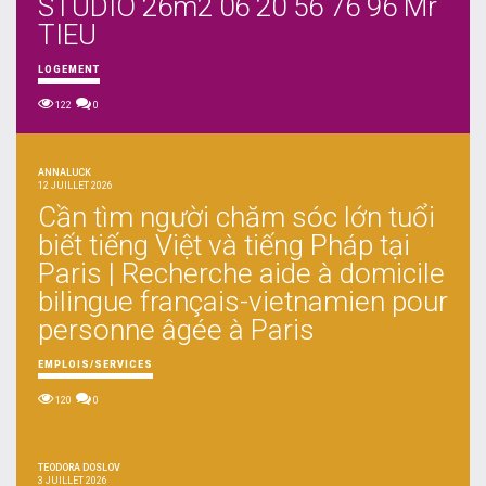
STUDIO 26m2 06 20 56 76 96 Mr
TIEU
LOGEMENT
122
0
ANNALUCK
12 JUILLET 2026
Cần tìm người chăm sóc lớn tuổi
biết tiếng Việt và tiếng Pháp tại
Paris | Recherche aide à domicile
bilingue français-vietnamien pour
personne âgée à Paris
EMPLOIS/SERVICES
120
0
TEODORA DOSLOV
3 JUILLET 2026