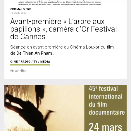
CINÉMA LOUXOR
13 JUIN 2023
Avant-première « L’arbre aux
papillons », caméra d’Or Festival
de Cannes
Séance en avant-première au Cinéma Louxor du film
de
De Thien An Pham
...
CINÉ / RADIO / TV / MÉDIA
986
0