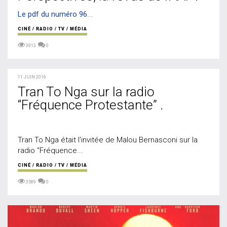
Le pdf du numéro 96
...
CINÉ / RADIO / TV / MÉDIA
3913
0
11 JUIN 2016
Tran To Nga sur la radio
“Fréquence Protestante” .
Tran To Nga ​était l'invitée de Malou Bernasconi sur la
radio “Fréquence...
CINÉ / RADIO / TV / MÉDIA
3589
0