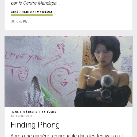
par le Centre Mandapa
...
CINÉ / RADIO / TV / MÉDIA
2255
0
EN SALLES À PARTIR DU 14 FÉVRIER
14 FÉVRIER 2018
Finding Phong
Après une carrière remarquable dans les festivals où il