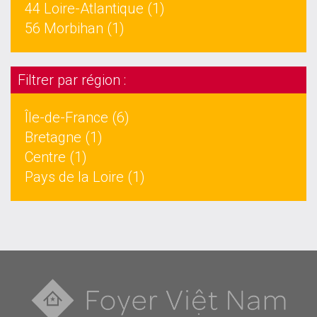
44 Loire-Atlantique (1)
56 Morbihan (1)
Filtrer par région :
Île-de-France (6)
Bretagne (1)
Centre (1)
Pays de la Loire (1)