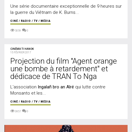
Une série documentaire exceptionnelle de 9 heures sur
la guerre du Viêtnam de K. Burns...
CINÉ / RADIO / TV / MÉDIA
5059
0
CINÉMA TI HANOK
15 FÉVRIER 2017
Projection du film "Agent orange
une bombe à retardement" et
dédicace de TRAN To Nga
L'association
Ingalañ bro an Alré
qui lutte contre
Monsanto et les...
CINÉ / RADIO / TV / MÉDIA
3857
0