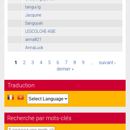
tangui.lg
Jacquine
Sangoyah
LESCOLCHE-ASIE
anna821
AnnaLuck
1
2
3
4
5
6
7
8
9
…
suivant ›
dernier »
Traduction
Recherche par mots-clés