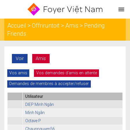
Accueil
>
Offriruntoit
>
Amis
> Pending
Friends
Voir
Amis
Vos amis
Vos demandes d'amis en attente
Demandes de membres à accepter/refuser
Utilisateur
DIEP Minh Ngân
Minh Ngân
Octave P
Chaunnguyen56